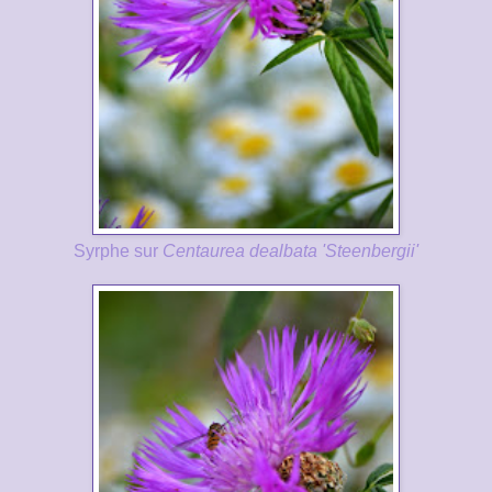
Syrphe sur
Centaurea dealbata 'Steenbergii'